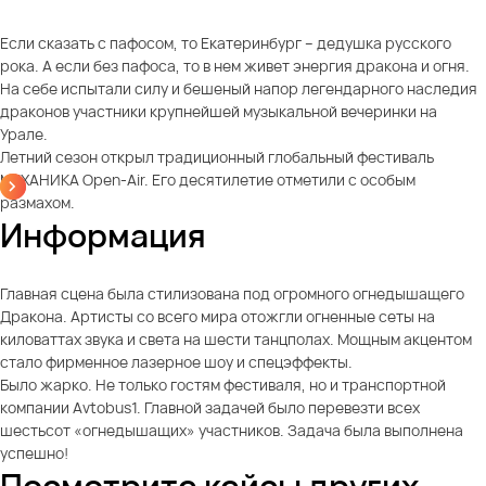
Если сказать с пафосом, то Екатеринбург – дедушка русского
рока. А если без пафоса, то в нем живет энергия дракона и огня.
На себе испытали силу и бешеный напор легендарного наследия
драконов участники крупнейшей музыкальной вечеринки на
Урале.
Летний сезон открыл традиционный глобальный фестиваль
МЕХАНИКА Open-Air. Его десятилетие отметили с особым
размахом.
Информация
Главная сцена была стилизована под огромного огнедышащего
Дракона. Артисты со всего мира отожгли огненные сеты на
киловаттах звука и света на шести танцполах. Мощным акцентом
стало фирменное лазерное шоу и спецэффекты.
Было жарко. Не только гостям фестиваля, но и транспортной
компании Avtobus1. Главной задачей было перевезти всех
шестьсот «огнедышащих» участников. Задача была выполнена
успешно!
Посмотрите кейсы других